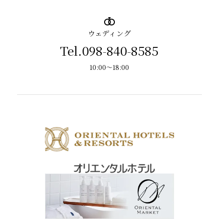
ウェディング
Tel.098-840-8585
10:00～18:00