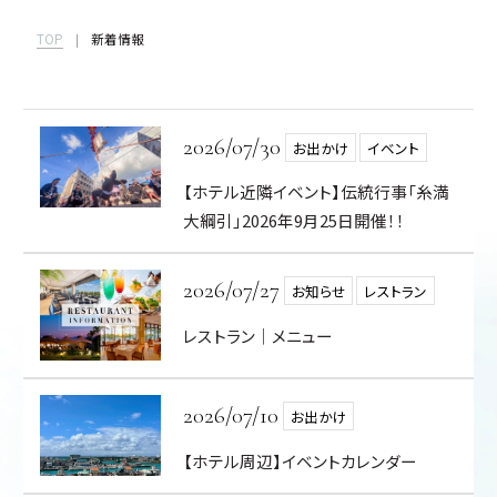
TOP
新着情報
記
公
2026/07/30
お出かけ
イベント
事
開
【ホテル近隣イベント】伝統行事「糸満
を
日
大綱引」2026年9月25日開催！！
読
む
記
公
2026/07/27
お知らせ
レストラン
事
開
レストラン｜メニュー
を
日
読
む
記
公
2026/07/10
お出かけ
事
開
【ホテル周辺】イベントカレンダー
を
日
読