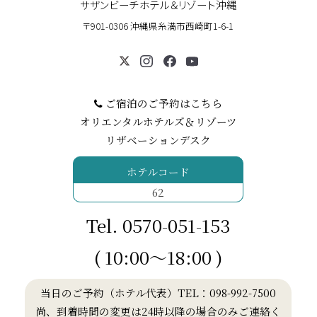
サザンビーチホテル＆リゾート沖縄
〒901-0306 沖縄県糸満市西崎町1-6-1
ご宿泊のご予約はこちら
オリエンタルホテルズ＆リゾーツ
リザベーションデスク
ホテルコード
62
Tel.
0570-051-153
( 10:00～18:00 )
当日のご予約（ホテル代表）TEL：
098-992-7500
尚、到着時間の変更は24時以降の場合のみご連絡く