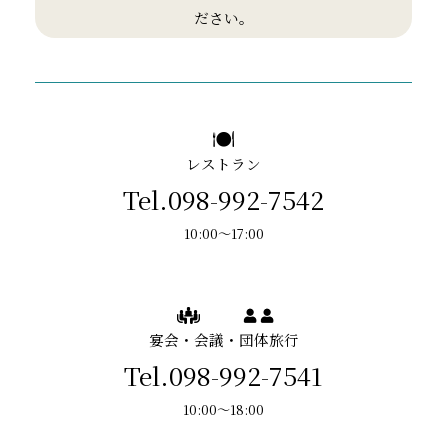
ださい。
レストラン
Tel.098-992-7542
10:00～17:00
宴会・会議・団体旅行
Tel.098-992-7541
10:00～18:00