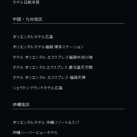
ホテル日航奈良
中国・九州地区
オリエンタルホテル広島
オリエンタルホテル福岡 博多ステーション
ホテル オリエンタル エクスプレス福岡中洲川端
ホテル オリエンタルエクスプレス 鹿児島天文館
ホテル オリエンタル エクスプレス 福岡天神
シェラトングランドホテル広島
沖縄地区
オリエンタルホテル 沖縄リゾート＆スパ
沖縄ハーバービューホテル