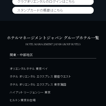
クラブオリエンタルのログインはこちら
スタンプカードの概要はこちら
ホテルマネージメントジャパン グループホテル一覧
HOTEL MANAGEMENT JAPAN GROUP HOTELS
関東・中部地区
オリエンタルホテル 東京ベイ
ホテル オリエンタル エクスプレス 銀座ウエスト
ホテル オリエンタル エクスプレス 東京蒲田
ハイアット リージェンシー 東京
ヒルトン東京お台場