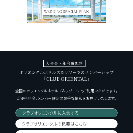
入会金・年会費無料
オリエンタルホテルズ＆リゾーツのメンバーシップ
「CLUB ORIENTAL」
全国のオリエンタルホテルズ＆リゾーツでご利用いただけます。
ご優待料金、メンバー限定のお得な情報をお届けいたします。
クラブオリエンタルに入会する
クラブオリエンタルの概要はこちら