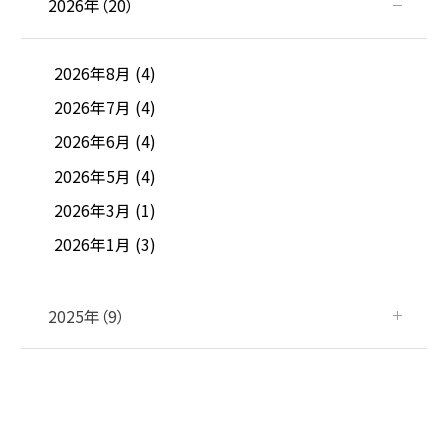
2026年（20）
2026年8月 (4)
2026年7月 (4)
2026年6月 (4)
2026年5月 (4)
2026年3月 (1)
2026年1月 (3)
2025年（9）