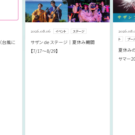
2026.08.06
2026.08.
イベント
ステージ
ト
プー
（台風に
サザン de ステージ｜夏休み期間
夏休みの
【7/17～8/29】
サマー20