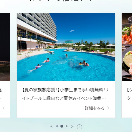
連
【夏の家族旅応援！】小学生まで添い寝無料！ナ
【
海
イトプールに縁日など夏休みイベント満載♪
ク
／朝食ブッフェ付
選
詳細をみる