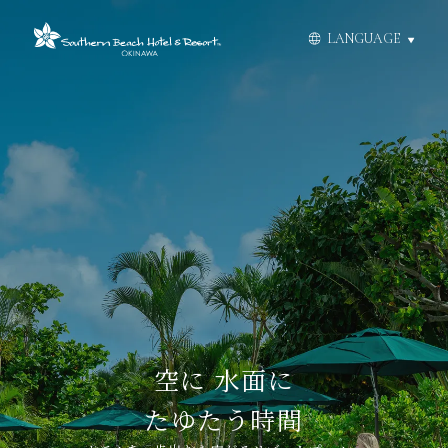
スキップしてコンテンツに移動する
LANGUAGE
沖縄食材にこだわる
息をのむような
絶景が広がる
空に 水面に
すぐ先の海へ
多彩なダイニング
たゆたう時間
開放的な部屋
サンセットを