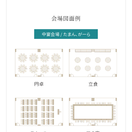
会場図面例
中宴会場 / たまん、がーら
円卓
立食