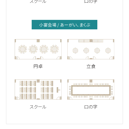
スクール
口の字
小宴会場 / あーがい、まくぶ
円卓
立食
スクール
口の字