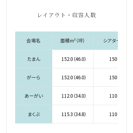
レイアウト・収容人数
テーブルの内容を入れる 例）大宴会場の収容人数、面積、天井
会場名
面積m²（坪）
シアター
たまん
152.0（46.0）
150
がーら
152.0（46.0）
150
あーがい
112.0（34.0）
110
まくぶ
115.3（34.8）
110